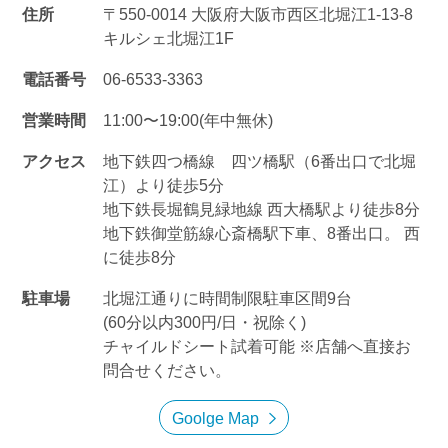
住所
〒550-0014 大阪府大阪市西区北堀江1-13-8
キルシェ北堀江1F
電話番号
06-6533-3363
営業時間
11:00〜19:00(年中無休)
アクセス
地下鉄四つ橋線 四ツ橋駅（6番出口で北堀
江）より徒歩5分
地下鉄長堀鶴見緑地線 西大橋駅より徒歩8分
地下鉄御堂筋線心斎橋駅下車、8番出口。 西
に徒歩8分
駐車場
北堀江通りに時間制限駐車区間9台
(60分以内300円/日・祝除く)
チャイルドシート試着可能 ※店舗へ直接お
問合せください。
Goolge Map