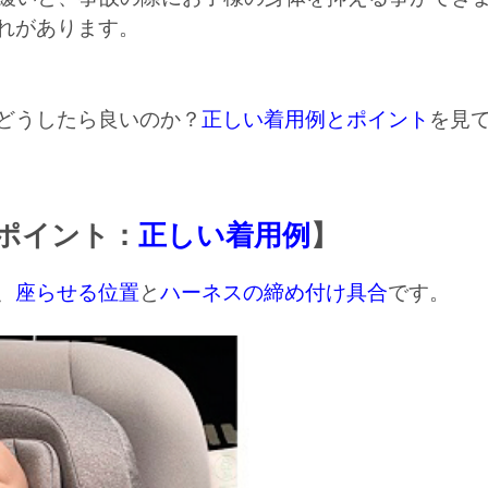
れがあります。
どうしたら良いのか？
正しい着用例とポイント
を見
ポイント：
正しい着用例
】
、
座らせる位置
と
ハーネスの締め付け具合
です。